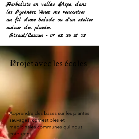
Herbaliste en vallée d'Aspe, dans
les Pyrénées. Venez me rencontrer
au fil d'une balade ou d'un atelier
autour des plantes.
Etsaut/Lescun -
07 82 36 21 03
Projet avec les écoles
Apprendre des bases sur les plantes
sauvages, comestibles et
médicinales communes qui nous
entourent.