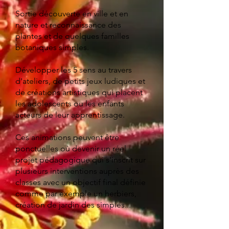
Sortie découverte en ville et en
nature et reconnaissance des
plantes et de quelques familles
botaniques simples.
Développer les 5 sens au travers
d'ateliers, de petits jeux ludiques et
de créations artistiques qui placent
les adolescents ou les enfants
acteurs de leur apprentissage.
Ces animations peuvent être
ponctuelles où devenir un réel
projet pédagogique qui s'inscrit sur
plusieurs interventions auprès des
classes avec un objectif final définie
comme par exemple un herbiers,
création de jardin des simples...